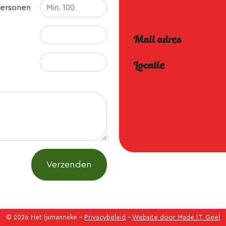
personen
Mail adres
Locatie
Verzenden
© 2026 Het Ijsmanneke -
Privacybeleid
-
Website door Made I.T. Geel