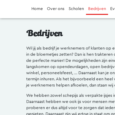
Home
Over ons
Scholen
Bedrijven
E
Bedrijven
Wil jij als bedrijf je werknemers of klanten op
in de bloemetjes zetten? Dan is hen trakteren 
de perfecte manier! De mogelijkheden zijn ein
langskomen op opendeurdagen, open bedrijv
winkel, personeelsfeest, … Daarnaast kan je on
termijn inhuren. Als het bijvoorbeeld een heel
je werknemers helpen afkoelen, dan staan wij ook
We hebben zowel schepijs als verpakte ijsjes i
Daarnaast hebben we ook ijs voor mensen met
proberen er dus altijd voor te zorgen dat iedere
genieten. Daarnaast zijn wij ertoe in staat om