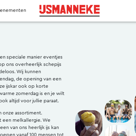
venementen
 een speciale manier eventjes
op ons overheerlijk schepijs
deloos. Wij kunnen
endag, de opening van een
ze ijskar ook op korte
 warme zomerdag is en je wilt
 altijd voor jullie paraat.
n onze assortiment.
 een melkallergie. We
en van ons heerlijk ijs kan
 groepen vanaf 100 mensen tot