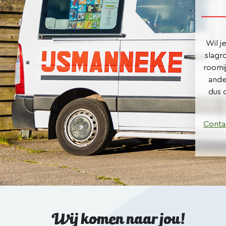
Wil j
slagr
roomi
ande
dus 
Conta
Wij komen naar jou!