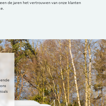
rheen de jaren het vertrouwen van onze klanten
e.
llende
 ons
zoals