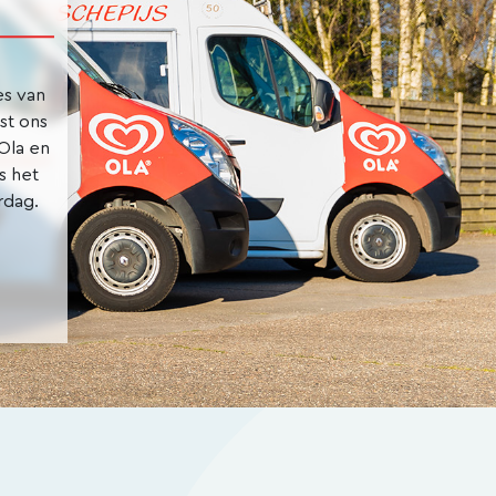
es van
st ons
Ola en
s het
rdag.