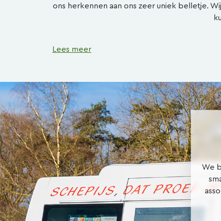
ons herkennen aan ons zeer uniek belletje. Wi
k
Lees meer
We bi
sma
asso