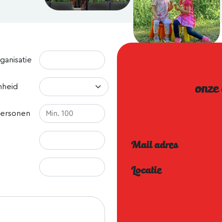
ganisatie
onze
nheid
personen
Mail adres
Locatie