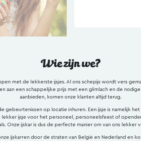
Wie zijn we?
Kempen met de lekkerste ijsjes. Al ons schepijs wordt vers ge
 aan een schappelijke prijs met een glimlach en de nodige
aanbieden, komen onze klanten altijd terug.
nde gebeurtenissen op locatie inhuren. Een ijsje is namelijk h
 lekker ijsje voor het personeel, personeelsfeest of opende
s. Onze ijskar is dus de perfecte manier om van ons lekker v
onze ijskarren door de straten van België en Nederland en kom